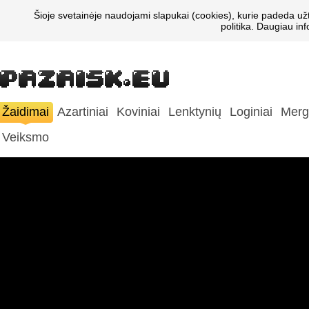
Šioje svetainėje naudojami slapukai (cookies), kurie padeda už
politika. Daugiau in
Žaidimai
Azartiniai
Koviniai
Lenktynių
Loginiai
Merg
Veiksmo