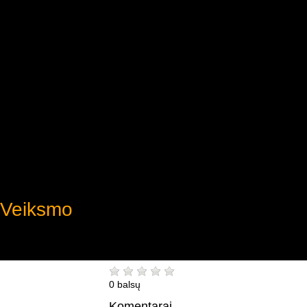
Veiksmo
0 balsų
Komentarai