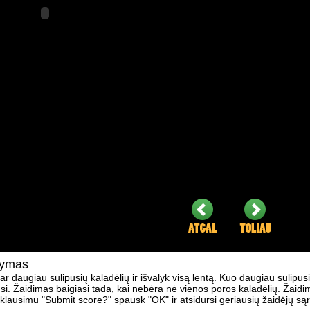
šymas
ar daugiau sulipusių kaladėlių ir išvalyk visą lentą. Kuo daugiau sulipusi
i. Žaidimas baigiasi tada, kai nebėra nė vienos poros kaladėlių. Žaid
 klausimu "Submit score?" spausk "OK" ir atsidursi geriausių žaidėjų są