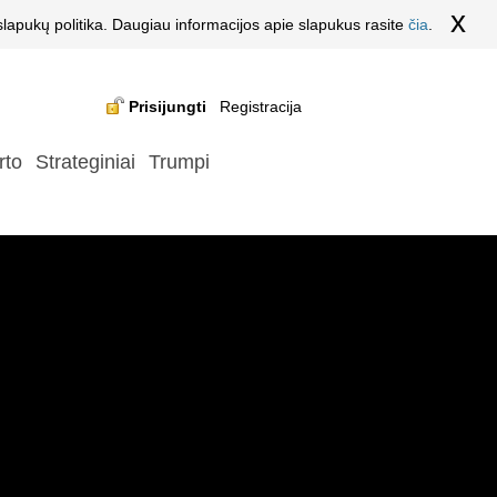
x
lapukų politika. Daugiau informacijos apie slapukus rasite
čia
.
Prisijungti
Registracija
rto
Strateginiai
Trumpi