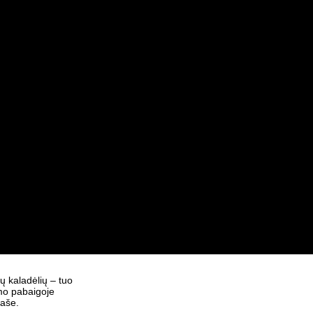
ų kaladėlių – tuo
imo pabaigoje
raše.