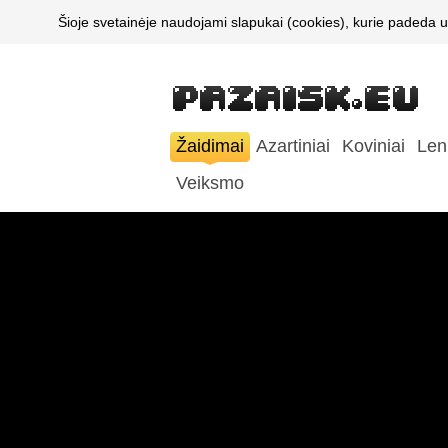
Šioje svetainėje naudojami slapukai (cookies), kurie padeda u
Žaidimai
Azartiniai
Koviniai
Len
Veiksmo