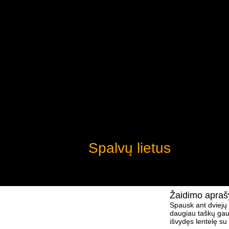
Spalvų lietus
Žaidimo apra
Spausk ant dviejų 
daugiau taškų gaus
išvydęs lentelę su