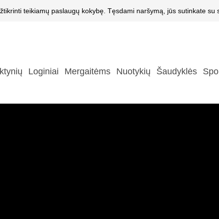
žtikrinti teikiamų paslaugų kokybę. Tęsdami naršymą, jūs sutinkate su s
ktynių
Loginiai
Mergaitėms
Nuotykių
Šaudyklės
Spo