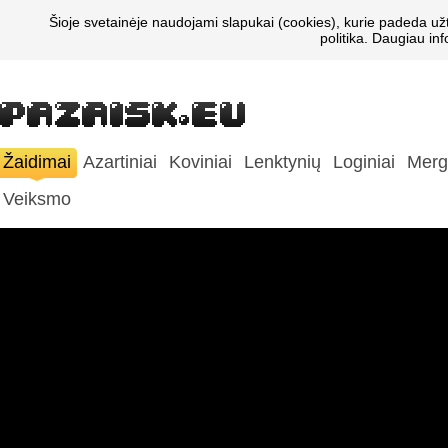
Šioje svetainėje naudojami slapukai (cookies), kurie padeda už
politika. Daugiau in
Žaidimai
Azartiniai
Koviniai
Lenktynių
Loginiai
Merg
Veiksmo