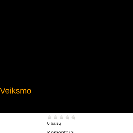
Veiksmo
0 balsų
Komentarai