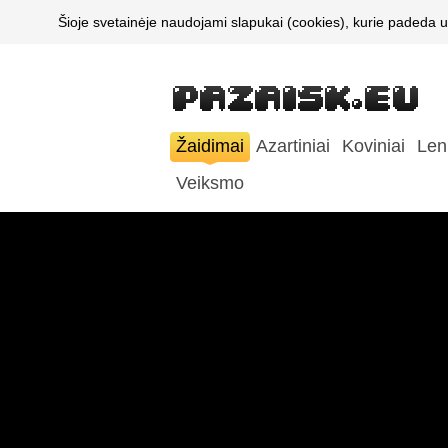
Šioje svetainėje naudojami slapukai (cookies), kurie padeda u
Žaidimai
Azartiniai
Koviniai
Len
Veiksmo