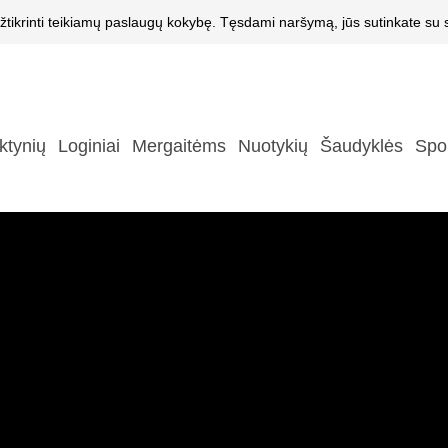
žtikrinti teikiamų paslaugų kokybę. Tęsdami naršymą, jūs sutinkate su s
ktynių
Loginiai
Mergaitėms
Nuotykių
Šaudyklės
Spo