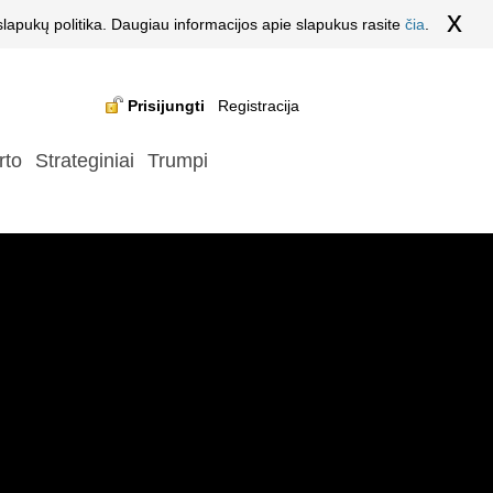
x
lapukų politika. Daugiau informacijos apie slapukus rasite
čia
.
Prisijungti
Registracija
rto
Strateginiai
Trumpi