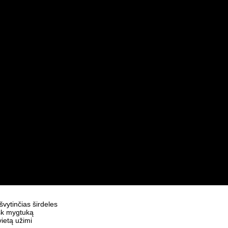
švytinčias širdeles
usk mygtuką
ietą užimi