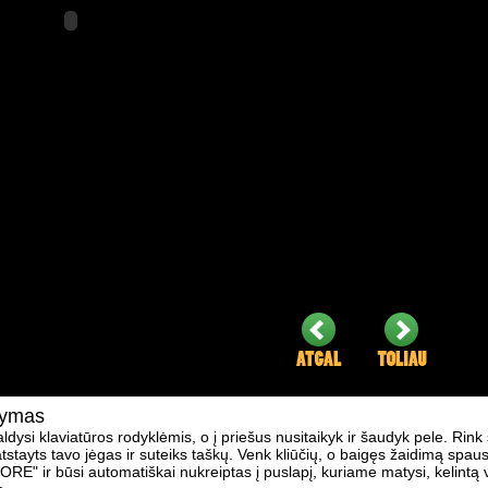
šymas
dysi klaviatūros rodyklėmis, o į priešus nusitaikyk ir šaudyk pele. Rink 
 atstayts tavo jėgas ir suteiks taškų. Venk kliūčių, o baigęs žaidimą spa
" ir būsi automatiškai nukreiptas į puslapį, kuriame matysi, kelintą v