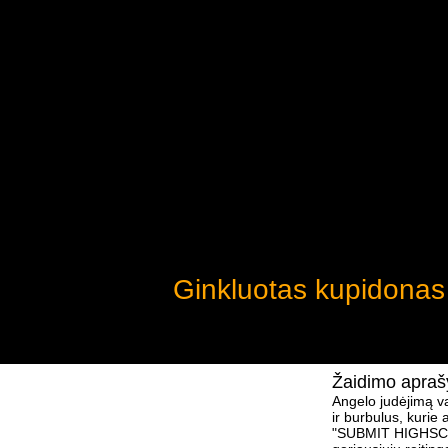
Ginkluotas kupidonas
Žaidimo apra
Angelo judėjimą val
ir burbulus, kurie
"SUBMIT HIGHSCORE