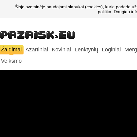
Šioje svetainėje naudojami slapukai (cookies), kurie padeda už
politika. Daugiau in
Žaidimai
Azartiniai
Koviniai
Lenktynių
Loginiai
Merg
Veiksmo