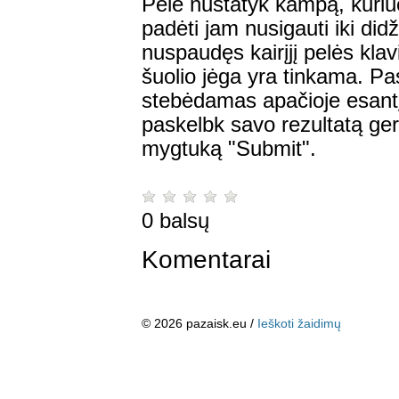
Pele nustatyk kampą, kuriuo
padėti jam nusigauti iki did
nuspaudęs kairįjį pelės klav
šuolio jėga yra tinkama. Pas
stebėdamas apačioje esantį 
paskelbk savo rezultatą ge
mygtuką "Submit".
0 balsų
Komentarai
© 2026 pazaisk.eu /
Ieškoti žaidimų