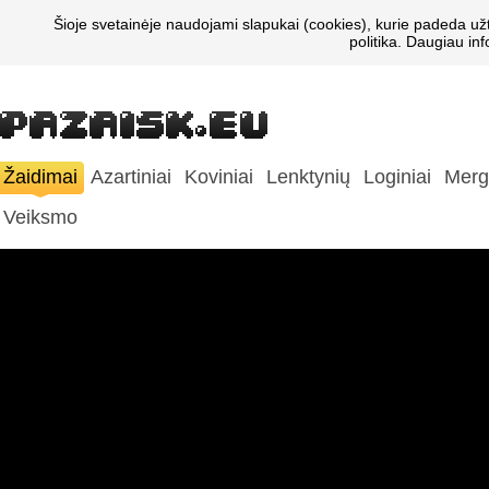
Šioje svetainėje naudojami slapukai (cookies), kurie padeda už
politika. Daugiau in
Žaidimai
Azartiniai
Koviniai
Lenktynių
Loginiai
Merg
Veiksmo