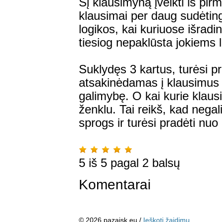
Šį klausimyną įveikti iš pi
klausimai per daug sudėting
logikos, kai kuriuose išrad
tiesiog nepaklūsta jokiems 
Suklydęs 3 kartus, turėsi pr
atsakinėdamas į klausimus 
galimybę. O kai kurie klaus
ženklu. Tai reikš, kad negal
sprogs ir turėsi pradėti nuo
5
iš
5
pagal
2
balsų
Komentarai
© 2026 pazaisk.eu /
Ieškoti žaidimų