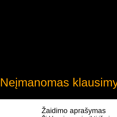
Neįmanomas klausim
Žaidimo aprašymas