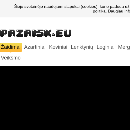
Šioje svetainėje naudojami slapukai (cookies), kurie padeda už
politika. Daugiau in
Žaidimai
Azartiniai
Koviniai
Lenktynių
Loginiai
Merg
Veiksmo