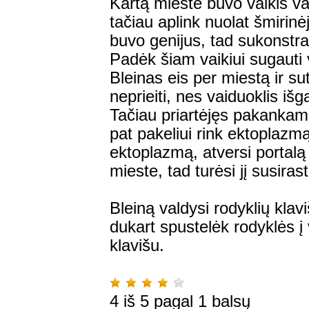
Kartą mieste buvo vaikis va
tačiau aplink nuolat šmirin
buvo genijus, tad sukonstra
Padėk šiam vaikiui sugauti v
Bleinas eis per miestą ir sut
neprieiti, nes vaiduoklis išg
Tačiau priartėjęs pakankamai
pat pakeliui rink ektoplazmą
ektoplazmą, atversi portalą 
mieste, tad turėsi jį susirast
Bleiną valdysi rodyklių kla
dukart spustelėk rodyklės į 
klavišu.
4
iš
5
pagal
1
balsų